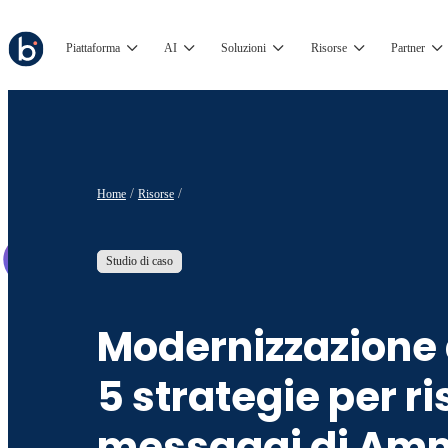
Piattaforma
AI
Soluzioni
Risorse
Partner
Home
Risorse
Studio di caso
Modernizzazione d
5 strategie per ri
messaggi di Am