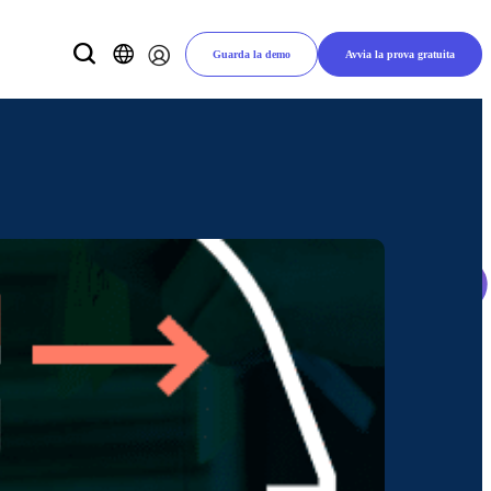
Guarda la demo
Avvia la prova gratuita