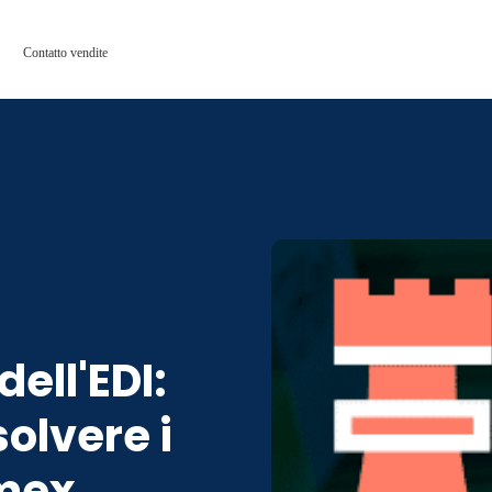
Contatto vendite
ell'EDI:
solvere i
mex,