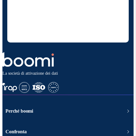
Fornendo i miei dati di contatto, autorizzo Boomi a
fornire occasionalmente aggiornamenti su prodotti
e soluzioni. Sono consapevole di poter rinunciare in
qualsiasi momento e che i miei dati saranno trattati
secondo la
politica sulla privacy diBoomi
.
La società di attivazione dei dati
Perché boomi
Confronta