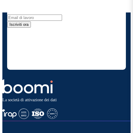
direttamente nella tua casella di posta elettronica.
Iscriviti ora
Fornendo i miei dati di contatto, autorizzo Boomi a
fornire occasionalmente aggiornamenti su prodotti
e soluzioni. Sono consapevole di poter rinunciare in
qualsiasi momento e che i miei dati saranno trattati
secondo la
politica sulla privacy diBoomi
.
La società di attivazione dei dati