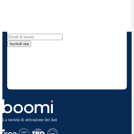
Ricevi gli ultimi approfondimenti, gli aggiornamenti
sui prodotti, le novità e molto altro ancora
direttamente nella tua casella di posta elettronica.
Iscriviti ora
Fornendo i miei dati di contatto, autorizzo Boomi a
fornire occasionalmente aggiornamenti su prodotti
e soluzioni. Sono consapevole di poter rinunciare in
qualsiasi momento e che i miei dati saranno trattati
secondo la
politica sulla privacy diBoomi
.
La società di attivazione dei dati