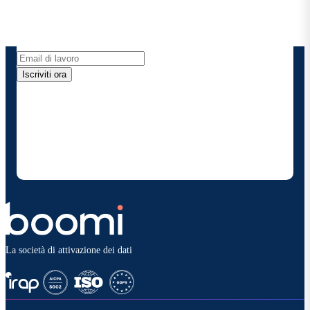
Ricevi gli ultimi approfondimenti, gli aggiornamenti
sui prodotti, le novità e molto altro ancora
direttamente nella tua casella di posta elettronica.
Iscriviti ora
Fornendo i miei dati di contatto, autorizzo Boomi a
fornire occasionalmente aggiornamenti su prodotti
e soluzioni. Sono consapevole di poter rinunciare in
qualsiasi momento e che i miei dati saranno trattati
secondo la
politica sulla privacy diBoomi
.
La società di attivazione dei dati