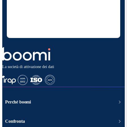
Fornendo i miei dati di contatto, autorizzo Boomi a
fornire occasionalmente aggiornamenti su prodotti
e soluzioni. Sono consapevole di poter rinunciare in
qualsiasi momento e che i miei dati saranno trattati
secondo la
politica sulla privacy diBoomi
.
La società di attivazione dei dati
Perché boomi
Confronta