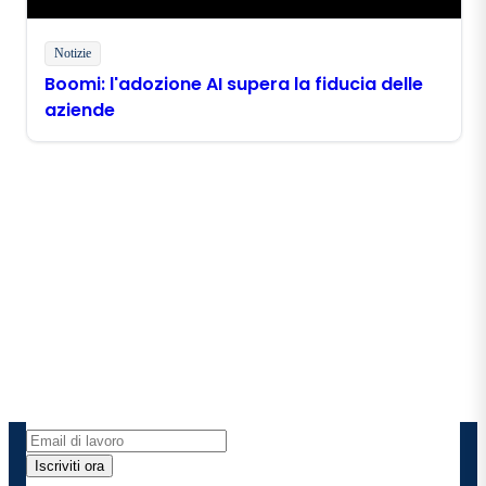
Notizie
Boomi: l'adozione AI supera la fiducia delle
aziende
Rimani in contatto con
Boomi
Ricevi gli ultimi approfondimenti, gli aggiornamenti
sui prodotti, le novità e molto altro ancora
direttamente nella tua casella di posta elettronica.
Iscriviti ora