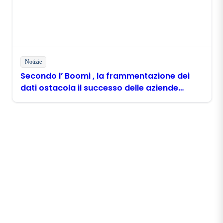
Notizie
Secondo l’ Boomi , la frammentazione dei
dati ostacola il successo delle aziende
filippine nell’ambito dell’ AI
Rimani in contatto con
Boomi
Ricevi gli ultimi approfondimenti, gli aggiornamenti
sui prodotti, le novità e molto altro ancora
direttamente nella tua casella di posta elettronica.