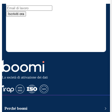
Iscriviti ora
Fornendo i miei dati di contatto, autorizzo Boomi a
fornire occasionalmente aggiornamenti su prodotti
e soluzioni. Sono consapevole di poter rinunciare in
qualsiasi momento e che i miei dati saranno trattati
secondo la
politica sulla privacy diBoomi
.
La società di attivazione dei dati
Perché boomi