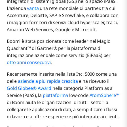
integratori di sistemi globali (GSI) nello spazio iPaaS .
L'azienda
vanta
una rete mondiale di partner, tra cui
Accenture, Deloitte, SAP e Snowflake, e collabora con
i maggiori fornitori di servizi cloud hyperscaler, tra cui
Amazon Web Services, Google e Microsoft.
Boomi è stata posizionata come leader nel Magic
Quadrant™ di Gartner® per la piattaforma di
integrazione aziendale come servizio (EiPaaS) per
otto anni consecutivi
.
Recentemente inserita nella lista Inc. 5000 come una
delle
aziende a più rapida crescita
e ha ricevuto il
Gold Globee® Award
nella categoria Platform as a
Service (PaaS), la
piattaforma
low-code
AtomSphere™
di Boomiaiuta le organizzazioni di tutti i settori a
collegare le applicazioni di dati, a semplificare i flussi
di lavoro e a offrire esperienze più integrate ai clienti.