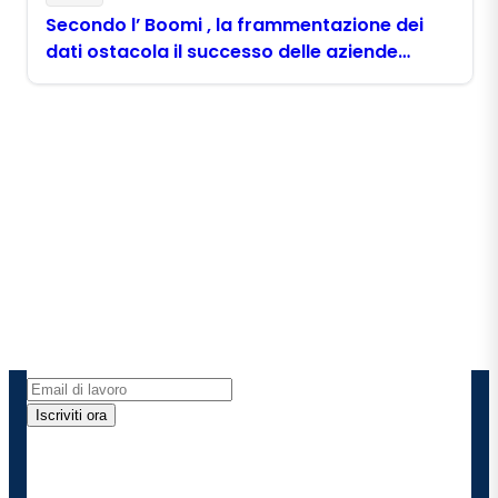
Secondo l’ Boomi , la frammentazione dei
dati ostacola il successo delle aziende
filippine nell’ambito dell’ AI
Rimani in contatto con
Boomi
Ricevi gli ultimi approfondimenti, gli aggiornamenti
sui prodotti, le novità e molto altro ancora
direttamente nella tua casella di posta elettronica.
Iscriviti ora
Fornendo i miei dati di contatto, autorizzo Boomi a
fornire occasionalmente aggiornamenti su prodotti