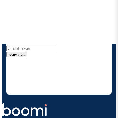
Rimani in contatto con
Boomi
Ricevi gli ultimi approfondimenti, gli aggiornamenti
sui prodotti, le novità e molto altro ancora
direttamente nella tua casella di posta elettronica.
Iscriviti ora
Fornendo i miei dati di contatto, autorizzo Boomi a
fornire occasionalmente aggiornamenti su prodotti
e soluzioni. Sono consapevole di poter rinunciare in
qualsiasi momento e che i miei dati saranno trattati
secondo la
politica sulla privacy diBoomi
.