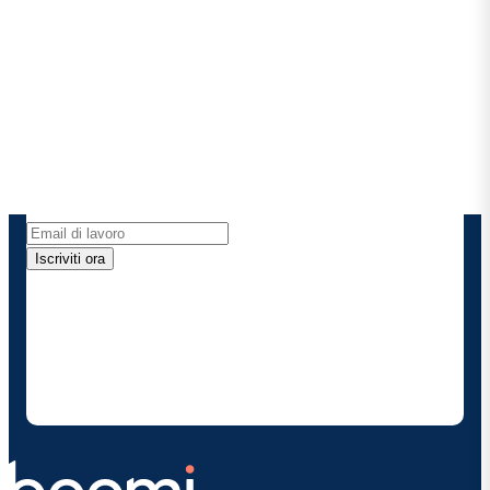
Rimani in contatto con
Boomi
Ricevi gli ultimi approfondimenti, gli aggiornamenti
sui prodotti, le novità e molto altro ancora
direttamente nella tua casella di posta elettronica.
Iscriviti ora
Fornendo i miei dati di contatto, autorizzo Boomi a
fornire occasionalmente aggiornamenti su prodotti
e soluzioni. Sono consapevole di poter rinunciare in
qualsiasi momento e che i miei dati saranno trattati
secondo la
politica sulla privacy diBoomi
.