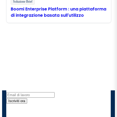
Soluzione Brief
Boomi Enterprise Platform : una piattaforma
di integrazione basata sull'utilizzo
Rimani in contatto con
Boomi
Ricevi gli ultimi approfondimenti, gli aggiornamenti
sui prodotti, le novità e molto altro ancora
direttamente nella tua casella di posta elettronica.
Iscriviti ora
Fornendo i miei dati di contatto, autorizzo Boomi a
fornire occasionalmente aggiornamenti su prodotti