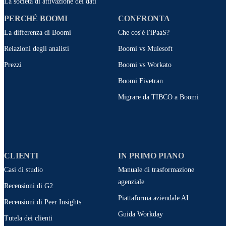
La società di attivazione dei dati
PERCHÉ BOOMI
CONFRONTA
La differenza di Boomi
Che cos'è l'iPaaS?
Relazioni degli analisti
Boomi vs Mulesoft
Prezzi
Boomi vs Workato
Boomi Fivetran
Migrare da TIBCO a Boomi
CLIENTI
IN PRIMO PIANO
Casi di studio
Manuale di trasformazione
agenziale
Recensioni di G2
Piattaforma aziendale AI
Recensioni di Peer Insights
Guida Workday
Tutela dei clienti