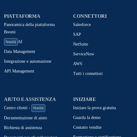
PIATTAFORMA
CONNETTORI
Panoramica della piattaforma
Salesforce
Boomi
SAP
Novità
AI
NetSuite
Data Management
ServiceNow
Integrazione e automazione
AWS
API Management
Tutti i connettori
AIUTO E ASSISTENZA
INIZIARE
Novità
Iniziare la prova gratuita
Centro clienti -
Guarda la demo
Documentazione di aiuto
Contatto vendite
Richiesta di assistenza