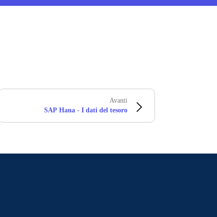
Avanti
SAP Hana - I dati del tesoro