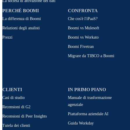
La società di attivazione dei dati
PERCHÉ BOOMI
CONFRONTA
La differenza di Boomi
Che cos'è l'iPaaS?
Relazioni degli analisti
Boomi vs Mulesoft
Prezzi
Boomi vs Workato
Boomi Fivetran
Migrare da TIBCO a Boomi
CLIENTI
IN PRIMO PIANO
Casi di studio
Manuale di trasformazione
agenziale
Recensioni di G2
Piattaforma aziendale AI
Recensioni di Peer Insights
Guida Workday
Tutela dei clienti