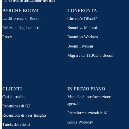
La società di attivazione dei dati
PERCHÉ BOOMI
CONFRONTA
La differenza di Boomi
Che cos'è l'iPaaS?
Relazioni degli analisti
Boomi vs Mulesoft
Prezzi
Boomi vs Workato
Boomi Fivetran
Migrare da TIBCO a Boomi
CLIENTI
IN PRIMO PIANO
Casi di studio
Manuale di trasformazione
agenziale
Recensioni di G2
Piattaforma aziendale AI
Recensioni di Peer Insights
Guida Workday
Tutela dei clienti