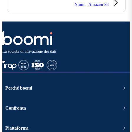
Nium - Amazon S3
La società di attivazione dei dati
Perché boomi
Confronta
Piattaforma