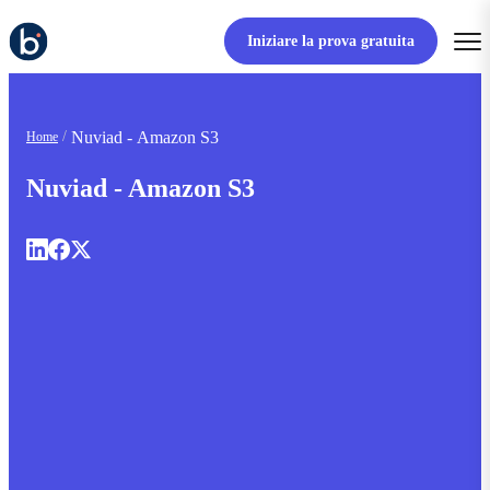
Iniziare la prova gratuita
Nuviad - Amazon S3
Home
Nuviad - Amazon S3