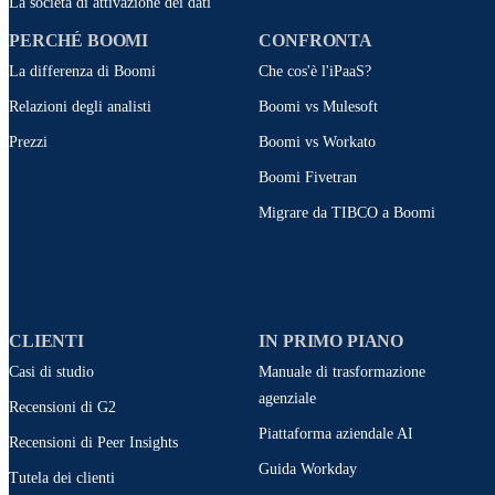
La società di attivazione dei dati
PERCHÉ BOOMI
CONFRONTA
La differenza di Boomi
Che cos'è l'iPaaS?
Relazioni degli analisti
Boomi vs Mulesoft
Prezzi
Boomi vs Workato
Boomi Fivetran
Migrare da TIBCO a Boomi
CLIENTI
IN PRIMO PIANO
Casi di studio
Manuale di trasformazione
agenziale
Recensioni di G2
Piattaforma aziendale AI
Recensioni di Peer Insights
Guida Workday
Tutela dei clienti