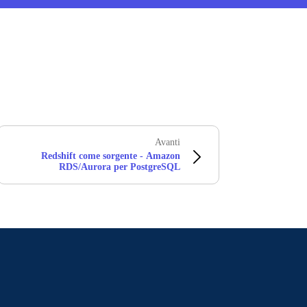
Avanti
Redshift come sorgente - Amazon
RDS/Aurora per PostgreSQL