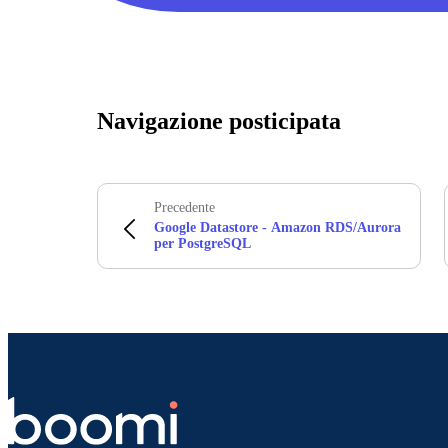
Navigazione posticipata
Precedente
Google Datastore - Amazon RDS/Aurora
per PostgreSQL