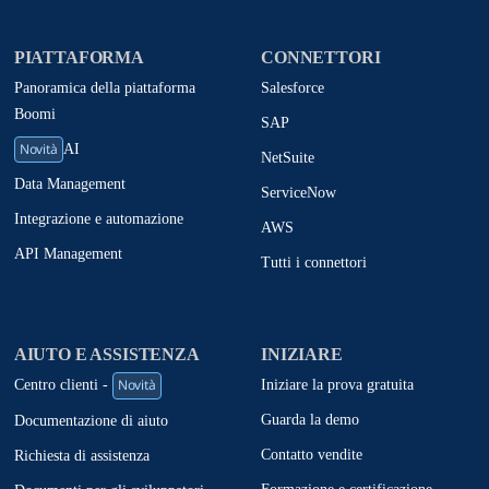
PIATTAFORMA
CONNETTORI
Panoramica della piattaforma
Salesforce
Boomi
SAP
Novità
AI
NetSuite
Data Management
ServiceNow
Integrazione e automazione
AWS
API Management
Tutti i connettori
AIUTO E ASSISTENZA
INIZIARE
Novità
Iniziare la prova gratuita
Centro clienti -
Guarda la demo
Documentazione di aiuto
Contatto vendite
Richiesta di assistenza