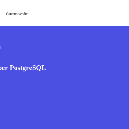
Contatto vendite
QL
per PostgreSQL