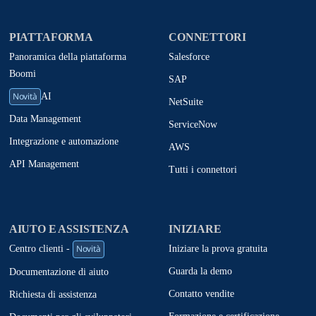
PIATTAFORMA
CONNETTORI
Panoramica della piattaforma
Salesforce
Boomi
SAP
Novità
AI
NetSuite
Data Management
ServiceNow
Integrazione e automazione
AWS
API Management
Tutti i connettori
AIUTO E ASSISTENZA
INIZIARE
Novità
Iniziare la prova gratuita
Centro clienti -
Guarda la demo
Documentazione di aiuto
Contatto vendite
Richiesta di assistenza