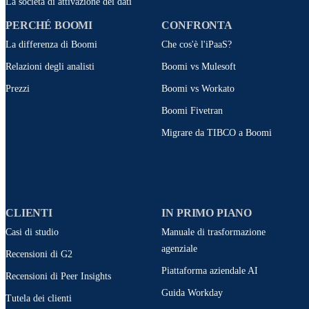
La società di attivazione dei dati
PERCHÉ BOOMI
CONFRONTA
La differenza di Boomi
Che cos'è l'iPaaS?
Relazioni degli analisti
Boomi vs Mulesoft
Prezzi
Boomi vs Workato
Boomi Fivetran
Migrare da TIBCO a Boomi
CLIENTI
IN PRIMO PIANO
Casi di studio
Manuale di trasformazione
agenziale
Recensioni di G2
Piattaforma aziendale AI
Recensioni di Peer Insights
Guida Workday
Tutela dei clienti