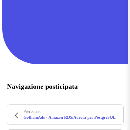
Navigazione posticipata
Precedente
GothamAds - Amazon RDS/Aurora per PostgreSQL