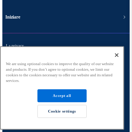
Iniziare
La privacy
Conformità
We are using optional cookies to improve the quality of our website
and products. If you don’t agree to optional cookies, we limit our
Termini
cookies to the cookies necessary to offer our website and its related
services.
GDPR
Accept all
Cookie settings
© 2026 Copyright Boomi, LP. Tutti i diritti riservati.