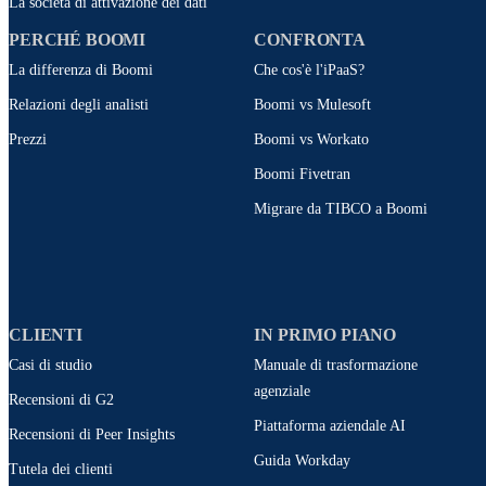
La società di attivazione dei dati
PERCHÉ BOOMI
CONFRONTA
La differenza di Boomi
Che cos'è l'iPaaS?
Relazioni degli analisti
Boomi vs Mulesoft
Prezzi
Boomi vs Workato
Boomi Fivetran
Migrare da TIBCO a Boomi
CLIENTI
IN PRIMO PIANO
Casi di studio
Manuale di trasformazione
agenziale
Recensioni di G2
Piattaforma aziendale AI
Recensioni di Peer Insights
Guida Workday
Tutela dei clienti