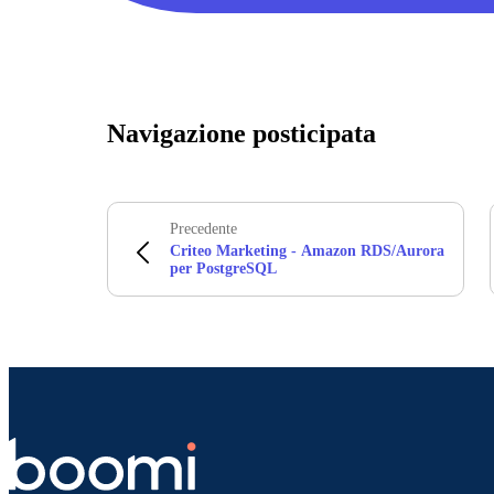
Navigazione posticipata
Precedente
Criteo Marketing - Amazon RDS/Aurora
per PostgreSQL