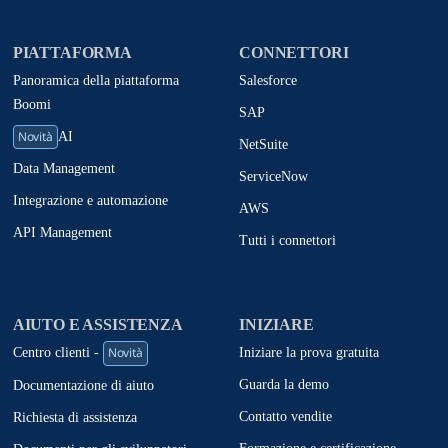
PIATTAFORMA
CONNETTORI
Panoramica della piattaforma
Salesforce
Boomi
SAP
Novità
AI
NetSuite
Data Management
ServiceNow
Integrazione e automazione
AWS
API Management
Tutti i connettori
AIUTO E ASSISTENZA
INIZIARE
Novità
Iniziare la prova gratuita
Centro clienti -
Guarda la demo
Documentazione di aiuto
Contatto vendite
Richiesta di assistenza