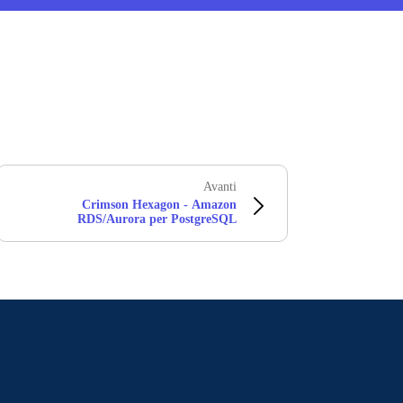
Avanti
Crimson Hexagon - Amazon
RDS/Aurora per PostgreSQL