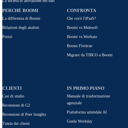
La società di attivazione dei dati
PERCHÉ BOOMI
CONFRONTA
La differenza di Boomi
Che cos'è l'iPaaS?
Relazioni degli analisti
Boomi vs Mulesoft
Prezzi
Boomi vs Workato
Boomi Fivetran
Migrare da TIBCO a Boomi
CLIENTI
IN PRIMO PIANO
Casi di studio
Manuale di trasformazione
agenziale
Recensioni di G2
Piattaforma aziendale AI
Recensioni di Peer Insights
Guida Workday
Tutela dei clienti