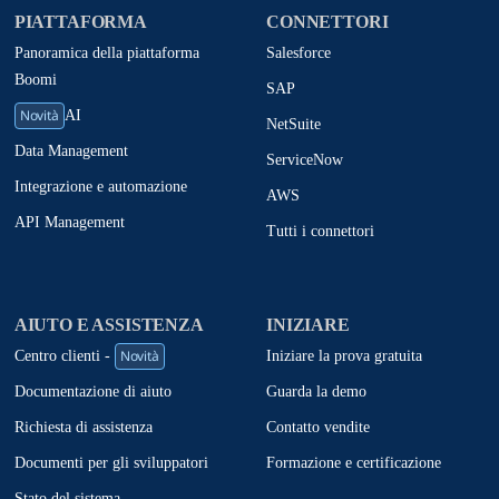
PIATTAFORMA
CONNETTORI
Panoramica della piattaforma
Salesforce
Boomi
SAP
Novità
AI
NetSuite
Data Management
ServiceNow
Integrazione e automazione
AWS
API Management
Tutti i connettori
AIUTO E ASSISTENZA
INIZIARE
Novità
Iniziare la prova gratuita
Centro clienti -
Guarda la demo
Documentazione di aiuto
Contatto vendite
Richiesta di assistenza
Formazione e certificazione
Documenti per gli sviluppatori
Stato del sistema