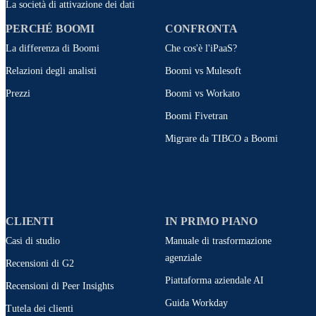
La società di attivazione dei dati
PERCHÉ BOOMI
CONFRONTA
La differenza di Boomi
Che cos'è l'iPaaS?
Relazioni degli analisti
Boomi vs Mulesoft
Prezzi
Boomi vs Workato
Boomi Fivetran
Migrare da TIBCO a Boomi
CLIENTI
IN PRIMO PIANO
Casi di studio
Manuale di trasformazione
agenziale
Recensioni di G2
Piattaforma aziendale AI
Recensioni di Peer Insights
Guida Workday
Tutela dei clienti