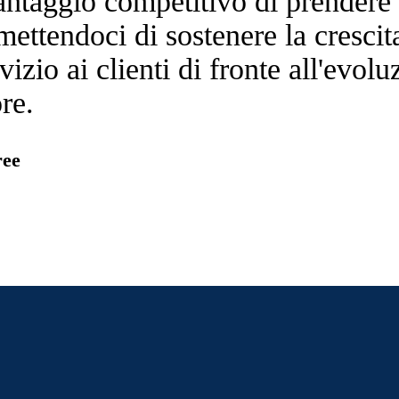
antaggio competitivo di prendere 
rmettendoci di sostenere la cresci
rvizio ai clienti di fronte all'evol
re.
ree