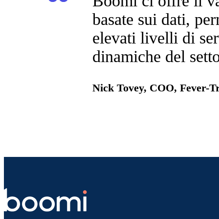
Boomi ci offre il v
basate sui dati, pe
elevati livelli di se
dinamiche del setto
Nick Tovey, COO, Fever-T