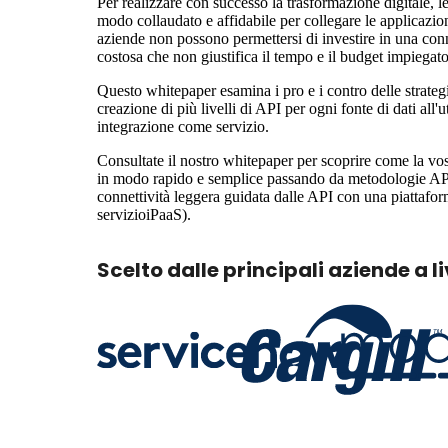
Per realizzare con successo la trasformazione digitale, 
modo collaudato e affidabile per collegare le applicazioni
aziende non possono permettersi di investire in una con
costosa che non giustifica il tempo e il budget impiegato
Questo whitepaper esamina i pro e i contro delle strategi
creazione di più livelli di API per ogni fonte di dati all'
integrazione come servizio.
Consultate il nostro whitepaper per scoprire come la vo
in modo rapido e semplice passando da metodologie API 
connettività leggera guidata dalle API con una piattafo
servizioiPaaS).
Scelto dalle principali aziende a l