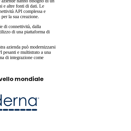
le aziende hanno bisogno di un
 e altre fonti di dati. Le
nettività API complessa e
 per la sua creazione.
e di connettività, dalla
utilizzo di una piattaforma di
stra azienda può modernizzarsi
pesanti e multistrato a una
rma di integrazione come
ivello mondiale