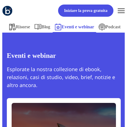
Iniziare la prova gratuita
Risorse
Blog
Eventi e webinar
Podcast
Eventi e webinar
Esplorate la nostra collezione di ebook,
relazioni, casi di studio, video, brief, notizie e
altro ancora.