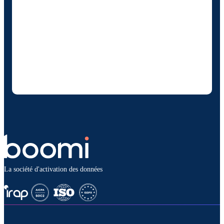
En fournissant mes coordonnées, j'autorise
Boomi à me fournir des mises à jour
occasionnelles sur les produits et solutions. Je
sais que je peux me désinscrire à tout
moment et que mes données seront traitées
conformément à la
politique de confidentialité
deBoomi
.
La société d'activation des données