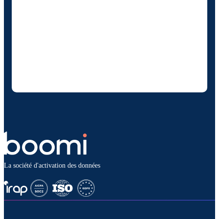
En fournissant mes coordonnées, j'autorise
Boomi à me fournir des mises à jour
occasionnelles sur les produits et solutions. Je
sais que je peux me désinscrire à tout
moment et que mes données seront traitées
conformément à la
politique de confidentialité
deBoomi
.
La société d'activation des données