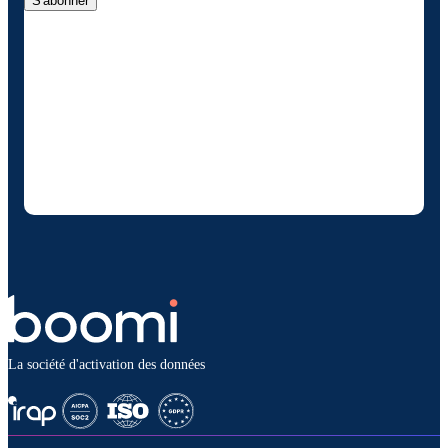
S'abonner
En fournissant mes coordonnées, j'autorise
Boomi à me fournir des mises à jour
occasionnelles sur les produits et solutions. Je
sais que je peux me désinscrire à tout
moment et que mes données seront traitées
conformément à la
politique de confidentialité
deBoomi
.
La société d'activation des données