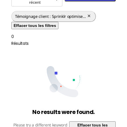
récent
Témoignage client : Sprinklr optimise
l'efficacité et l'analyse de données au
Effacer tous les filtres
sein de son entreprise de logiciels en
pleine croissance
0
Résultats
No results were found.
Please try a different keyword
Effacer tous les