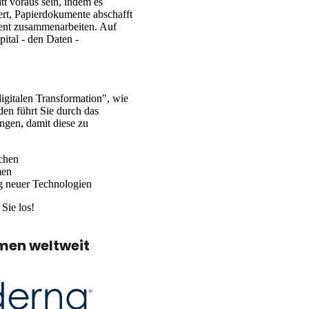
t voraus sein, indem es
ert, Papierdokumente abschafft
ient zusammenarbeiten. Auf
ital - den Daten -
igitalen Transformation", wie
en führt Sie durch das
gen, damit diese zu
ichen
men
ng neuer Technologien
Sie los!
men weltweit