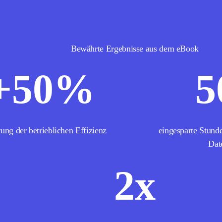
Bewährte Ergebnisse aus dem eBook
+
50
%
5
rung der betrieblichen Effizienz
eingesparte Stund
Dat
2
x