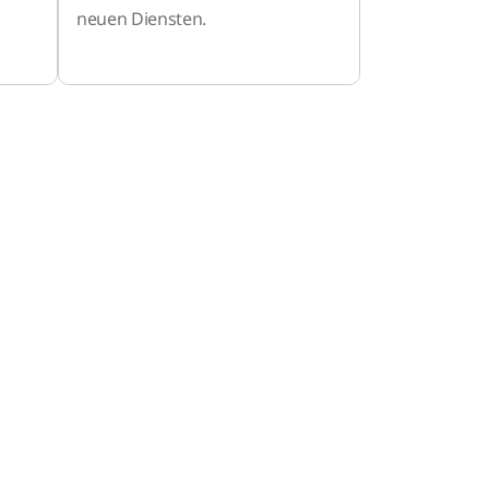
neuen Diensten.
seres
n,