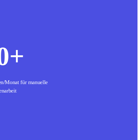
0
+
en/Monat für manuelle
enarbeit